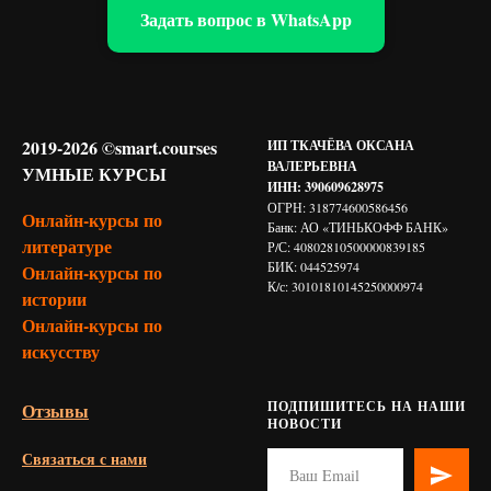
Задать вопрос в WhatsApp
2019-2026 ©smart.courses
ИП ТКАЧЁВА ОКСАНА
ВАЛЕРЬЕВНА
УМНЫЕ КУРСЫ
ИНН: 390609628975
ОГРН: 318774600586456
Онлайн-курсы по
Банк: АО «ТИНЬКОФФ БАНК»
литературе
Р/С: 40802810500000839185
БИК: 044525974
Онлайн-курсы по
К/с: 30101810145250000974
истории
Онлайн-курсы по
искусству
ПОДПИШИТЕСЬ НА НАШИ
Отзывы
НОВОСТИ
Связаться с нами