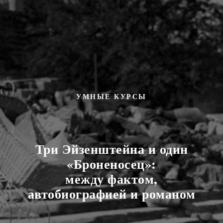
УМНЫЕ КУРСЫ
Три Эйзенштейна и один
«Броненосец»:
между фактом,
автобиографией и романом