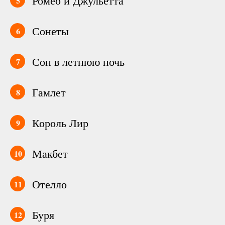
Ромео и Джульетта
Сонеты
6
Сон в летнюю ночь
7
Гамлет
8
Король Лир
9
Макбет
10
Отелло
11
Буря
12