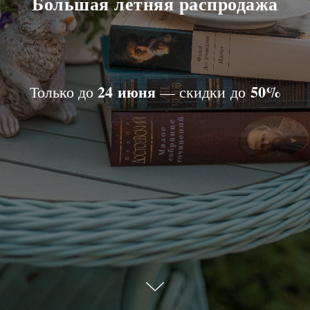
Большая летняя распродажа
24 июня
50%
Только до
— скидки до