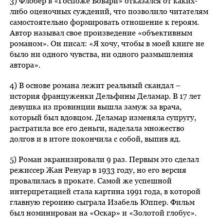
3) Флобер в «Госпоже Бовари» отказался от каких-
либо оценочных суждений, что позволило читателям
самостоятельно формировать отношение к героям.
Автор называл свое произведение «объективным
романом». Он писал: «Я хочу, чтобы в моей книге не
было ни одного чувства, ни одного размышления
автора».
4) В основе романа лежит реальный скандал –
история француженки Дельфины Деламар. В 17 лет
девушка из провинции вышла замуж за врача,
который был вдовцом. Деламар изменяла супругу,
растратила все его деньги, наделала множество
долгов и в итоге покончила с собой, выпив яд.
5) Роман экранизировали 9 раз. Первым это сделал
режиссер Жан Ренуар в 1933 году, но его версия
провалилась в прокате. Самой же успешной
интерпретацией стала картина 1991 года, в которой
главную героиню сыграла Изабель Юппер. Фильм
был номинирован на «Оскар» и «Золотой глобус».