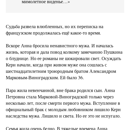
мимолетное виденье…»
Судьба развела влюбленных, но их переписка на
французском продолжалась ещё какое-то время.
Вскоре Анна бросила ненавистного мужа. И началась
жизнь, которая и дала повод колкому замечанию Пушкина
о блуднице. Но ее романы не шокировали свет. Осуждать
Керн начали, когда при живом муже она сошлась с
шестнадцатилетним троюродным братом Александром
Марковым-Виноградским. Ей было 36.
Пара жила невенчанной, вне брака родился сын. Анна
Петровна стала Марковой-Виноградской только через
несколько лет, после смерти первого мужа. Вступление в
официальный брак с молодым любовником лишило Керн
наследства мужа. Лишило и света. Но ее это не испугало.
Семья жила очень бедно. В тяжелые времена Анна