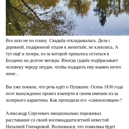
Все шло не по плану. Свадьба откладывалась. Дела с
деревней, подаренной отцом к женитьбе, не клеились. А
тут ещё и холера, из-за которой пришлось остаться в
Болдино на долгие месяцы. Иногда судьба подбрасывает
человеку череду неудач, чтобы подарить ему взамен нечто
иное... ⠀
Вы уже поняли, что речь идёт о Пушкине. Осень 1830 года
поэт вынужденно провел взаперти в своем имении из-за
холерного карантина. Как проходила его «самоизоляция»?
Александр Сергеевич эмоционально переживал
расставание со своей восемнадцатилетней невестой
Наталией Гончаровой. Волновался, что помолвка будет