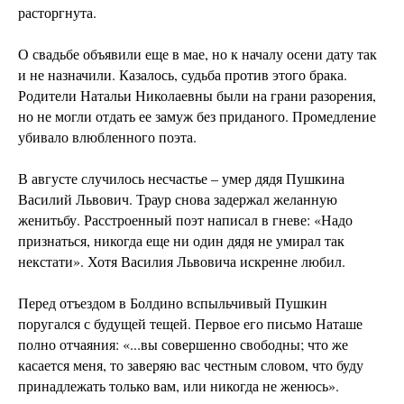
расторгнута. ⠀
О свадьбе объявили еще в мае, но к началу осени дату так
и не назначили. Казалось, судьба против этого брака.
Родители Натальи Николаевны были на грани разорения,
но не могли отдать ее замуж без приданого. Промедление
убивало влюбленного поэта. ⠀
В августе случилось несчастье – умер дядя Пушкина
Василий Львович. Траур снова задержал желанную
женитьбу. Расстроенный поэт написал в гневе: «Надо
признаться, никогда еще ни один дядя не умирал так
некстати». Хотя Василия Львовича искренне любил.
Перед отъездом в Болдино вспыльчивый Пушкин
поругался с будущей тещей. Первое его письмо Наташе
полно отчаяния: «...вы совершенно свободны; что же
касается меня, то заверяю вас честным словом, что буду
принадлежать только вам, или никогда не женюсь».