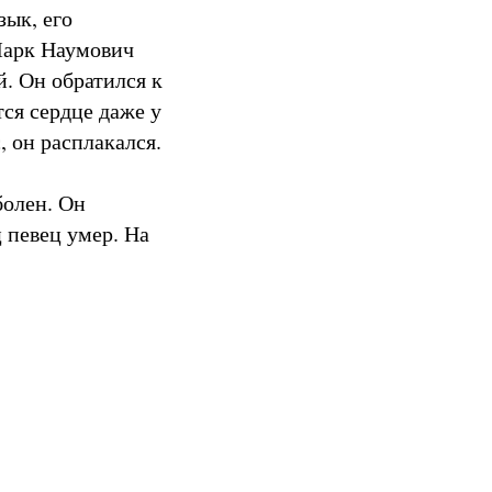
зык, его
Марк Наумович
й. Он обратился к
ся сердце даже у
, он расплакался.
болен. Он
ц певец умер. На