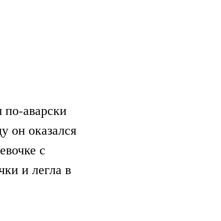
 по-аварски
у он оказался
евочке с
ки и легла в