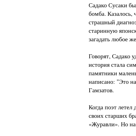
Садако Сусаки был
бомба. Казалось, 
страшный диагноз
старинную японск
загадать любое же
Говорят, Садако у
история стала си
памятники малень
написано: "Это на
Гамзатов.
Когда поэт летел
своих старших бра
«Журавли». Но на 