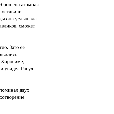
 сброшена атомная
 поставили
жды она услышала
авликов, сможет
гло. Зато ее
оявились
в Хиросиме,
 и увидел Расул
споминал двух
ихотворение