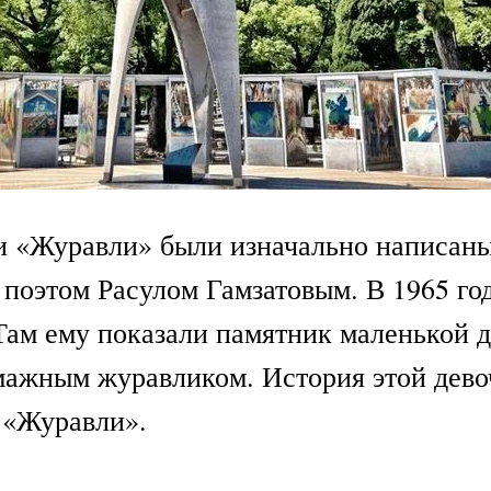
и «Журавли» были изначально написаны
 поэтом Расулом Гамзатовым. В 1965 год
Там ему показали памятник маленькой д
ажным журавликом. История этой девоч
 «Журавли».