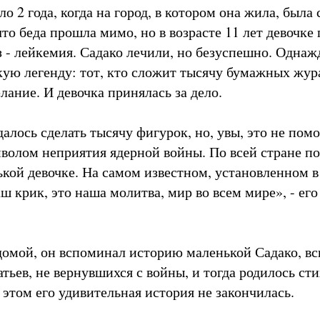
о 2 года, когда на город, в котором она жила, была
что беда прошла мимо, но в возрасте 11 лет девочке
 - лейкемия. Садако лечили, но безуспешно. Одна
ую легенду: тот, кто сложит тысячу бумажных жур
лание. И девочка принялась за дело.
далось сделать тысячу фигурок, но, увы, это не помо
мволом неприятия ядерной войны. По всей стране п
кой девочке. На самом известном, установленном 
ш крик, это наша молитва, мир во всем мире», - его
 домой, он вспоминал историю маленькой Садако, в
тьев, не вернувшихся с войны, и тогда родилось ст
этом его удивительная история не закончилась.