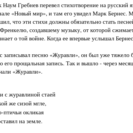
к Наум Гребнев перевел стихотворение на русский я
нале «Новый мир», и там его увидел Марк Бернес. 
ил, что эти стихи должны обязательно стать песне
Френкелю, создавшему музыку, от которой сжимает
 знает о той войне. Когда ее впервые услышал Бернес
с записывал песню «Журавли», он был уже тяжело 
то его прощальная запись. Так и вышло - через меся
учали «Журавли».
 и с журавлиной стаей
кой же сизой мгле,
о-птичьи окликая
оставил на земле.