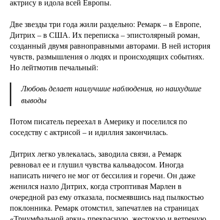
актрису в идола всей Европы.
Две звезды три года жили раздельно: Ремарк – в Европе,
Дитрих – в США. Их переписка – эпистолярный роман,
созданный двумя равноправными авторами. В ней история
чувств, размышления о людях и происходящих событиях.
Но лейтмотив печальный:
Любовь делает наилучшие наблюдения, но наихудшие
выводы
Потом писатель переехал в Америку и поселился по
соседству с актрисой – и идиллия закончилась.
Дитрих легко увлекалась, заводила связи, а Ремарк
ревновал ее и глушил чувства кальвадосом. Иногда
написать ничего не мог от бессилия и горечи. Он даже
женился назло Дитрих, когда строптивая Марлен в
очередной раз ему отказала, посмеявшись над пылкостью
поклонника. Ремарк отомстил, запечатлев на страницах
«Триумфальной арки» прекрасную, жестокую и ветреную