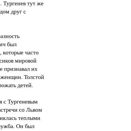
. Тургенев тут же
дом друг с
разность
вич был
 которые часто
ссиков мировой
не признавал их
 женщин. Толстой
рожать детей.
я с Тургеневым
встречи со Львом
никлась теплыми
ружба. Он был