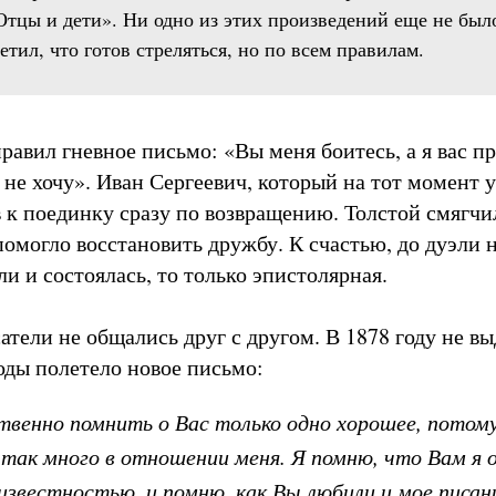
Отцы и дети». Ни одно из этих произведений еще не был
етил, что готов стреляться, но по всем правилам.
равил гневное письмо: «Вы меня боитесь, а я вас п
 не хочу». Иван Сергеевич, который на тот момент 
ов к поединку сразу по возвращению. Толстой смягч
 помогло восстановить дружбу. К счастью, до дуэли 
ли и состоялась, то только эпистолярная.
атели не общались друг с другом. В 1878 году не в
оды полетело новое письмо:
твенно помнить о Вас только одно хорошее, потом
так много в отношении меня. Я помню, что Вам я о
известностью, и помню, как Вы любили и мое писа