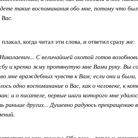
дете такие воспоминания обо мне, потому что было
 Вас.
 плакал, когда читал эти слова, и ответил сразу же:
Николаевич... С величайшей охотой готов возобнов
у и крепко жму протянутую мне Вами руку. Вы со
 во мне враждебных чувств к Вам; если они и были
лось одно воспоминание о Вас, как о человеке, к ко
зан; и о писателе, первые шаги которого мне удалос
ь раньше других... Душевно радуюсь прекращению
мений.
стретиться еще дважды. Оба раза – тепло и душевно