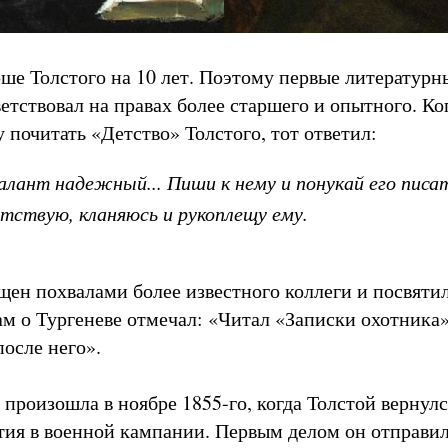
рше Толстого на 10 лет. Поэтому первые литератур
етствовал на правах более старшего и опытного. Ко
 почитать «Детство» Толстого, тот ответил:
алант надежный... Пиши к нему и понукай его писа
етствую, кланяюсь и рукоплещу ему.
щен похвалами более известного коллеги и посвятил
ам о Тургеневе отмечал: «Читал «Записки охотника»
после него».
 произошла в ноябре 1855-го, когда Толстой вернул
стия в военной кампании. Первым делом он отправил