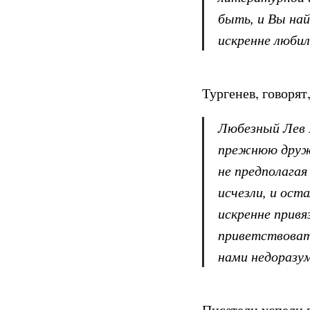
быть, и Вы най
искренне любил
Тургенев, говорят,
Любезный Лев 
прежнюю дружб
не предполагая
исчезли, и оста
искренне привя
приветствоват
нами недоразу
Писатели успели в