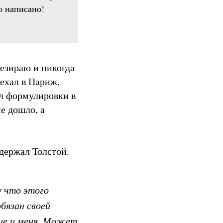
о написано!
резираю и никогда
уехал в Париж,
ил формулировки в
не дошло, а
ыдержал Толстой.
у что этого
бязан своей
ние и меня. Может