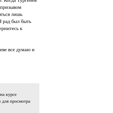
с призывом
аться лишь
Я рад был быть
ернитесь к
неве все думаю и
на курсе
и для просмотра