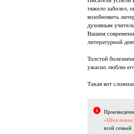
тяжело заболел, 
возобновить лите
духовным учитель
Вашим современни
литературной дея
Толстой болезненн
ужасно люблю его
Такая вот сложна
Произведени
«Школьная 
всей семьей