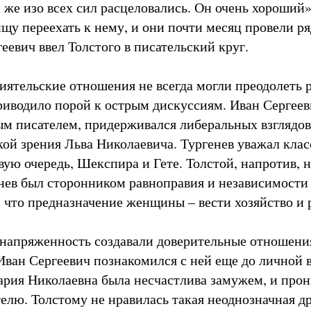
 же изо всех сил расцеловались. Он очень хороший»
щу переехать к нему, и они почти месяц провели ря
еевич ввел Толстого в писательский круг.
иятельские отношения не всегда могли преодолеть 
приводило порой к острым дискуссиям. Иван Сергее
м писателем, придерживался либеральных взглядов,
чкой зрения Льва Николаевича. Тургенев уважал кла
вую очередь, Шекспира и Гете. Толстой, напротив, 
енев был сторонником равноправия и независимости
, что предназначение женщины – вести хозяйство и 
напряженность создавали доверительные отношени
 Иван Сергеевич познакомился с ней еще до личной 
рия Николаевна была несчастлива замужем, и про
телю. Толстому не нравилась такая неоднозначная д