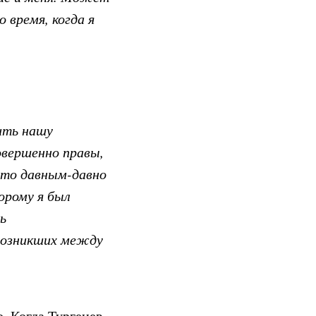
 время, когда я
ить нашу
вершенно правы,
, то давным-давно
торому я был
ь
 возникших между
. Когда Тургенев