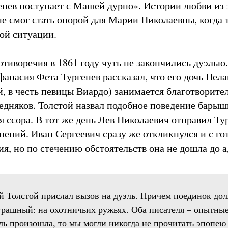
генев поступает с Машей дурно». Истории любви из
е смог стать опорой для Марии Николаевны, когда т
ой ситуации.
иворечия в 1861 году чуть не закончились дуэлью.
анасия Фета Тургенев рассказал, что его дочь Пела
, в честь певицы Виардо) занимается благотворите
едняков. Толстой назвал подобное поведение бары
 ссора. В тот же день Лев Николаевич отправил Тур
нений. Иван Сергеевич сразу же откликнулся и с г
я, но по стечению обстоятельств она не дошла до а
й Толстой прислал вызов на дуэль. Причем поединок до
страшный: на охотничьих ружьях. Оба писателя – опытные
эль произошла, то мы могли никогда не прочитать эпопею