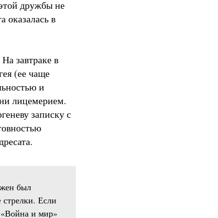
 этой дружбы не
а оказалась в
 На завтраке в
гея (ее чаще
льностью и
шни лицемерием.
геневу записку с
отовностью
дресата.
лжен был
 стрелки. Если
 «Война и мир»