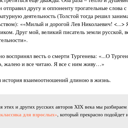
он отправил другу и оппоненту трогательные слова 
ратурную деятельность (Толстой тогда решил заним
ством): ««Милый и дорогой Лев Николаевич! <...> 
ком. Друг мой, великий писатель земли русской, в
тельности».
о воспринял весть о смерти Тургенева: «...О Турге
, жалею и все читаю. Я все с ним живу…»
я история взаимоотношений длиною в жизнь.
я этих и других русских авторов XIX века мы разбираем 
классика для взрослых»
, который прекрасно подойдет 