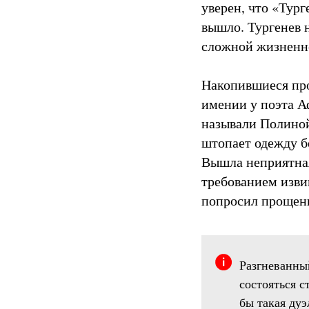
уверен, что «Тур
вышло. Тургенев н
сложной жизненн
Накопившиеся прот
имении у поэта Аф
называли Полиной
штопает одежду б
Вышла неприятная
требованием изви
попросил прощени
Разгневанны
состояться 
бы такая ду